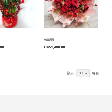
V0055
.00
HK$1,480.00
顯示
每頁