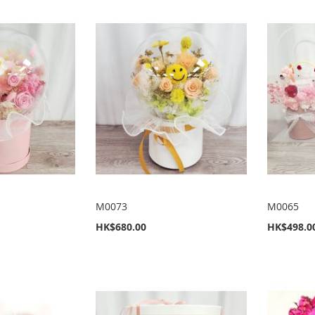
M0073
M0065
HK$680.00
HK$498.0