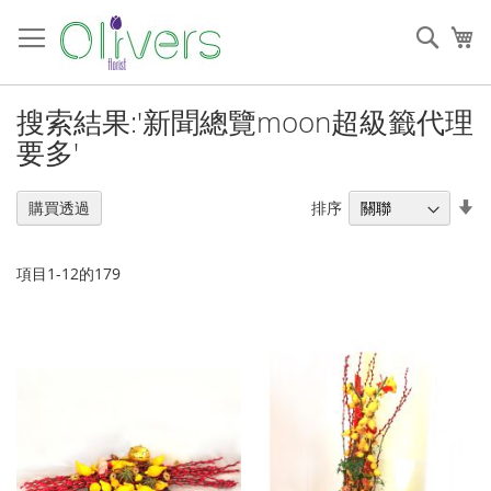
跳
過
搜
我
到
索
內
容
搜索結果:'新聞總覽moon超級籤代理
要多'
設
排序
購買透過
置
升
序
項目
1
-
12
的
179
順
序