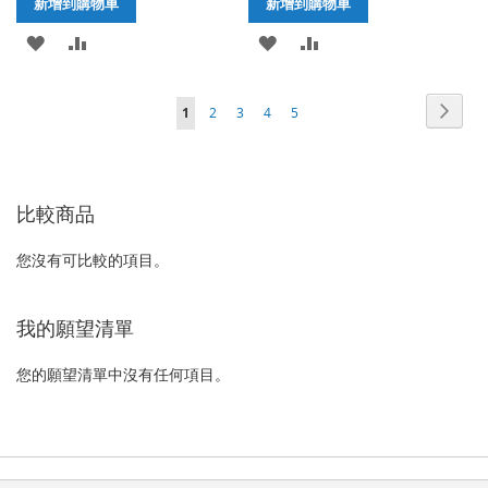
新增到購物車
新增到購物車
加
新
加
新
入
增
入
增
頁
頁
下
您
頁
頁
頁
頁
1
2
3
4
5
至
至
至
至
面
面
一
正
面
面
面
面
願
比
願
比
個
在
望
較
望
較
比較商品
閱
清
清
讀
您沒有可比較的項目。
單
單
網
頁
我的願望清單
您的願望清單中沒有任何項目。