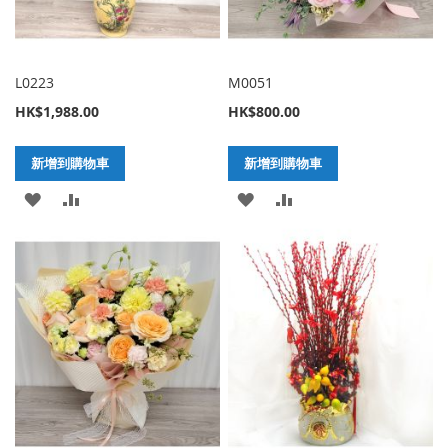
L0223
M0051
HK$1,988.00
HK$800.00
新增到購物車
新增到購物車
加
新
加
新
入
增
入
增
至
至
至
至
願
比
願
比
望
較
望
較
清
清
單
單