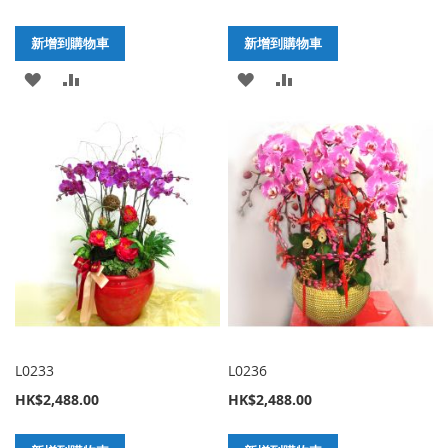
新增到購物車
新增到購物車
加
新
加
新
入
增
入
增
至
至
至
至
願
比
願
比
望
較
望
較
清
清
單
單
L0233
L0236
HK$2,488.00
HK$2,488.00