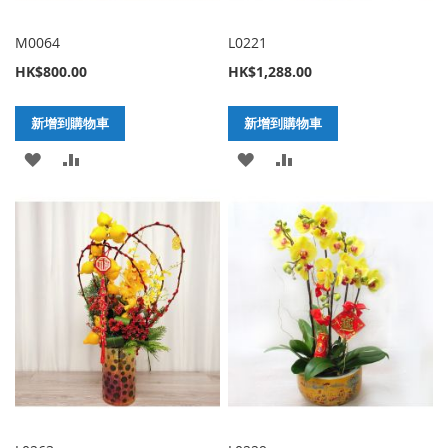
M0064
L0221
HK$800.00
HK$1,288.00
新增到購物車
新增到購物車
加
新
加
新
入
增
入
增
至
至
至
至
願
比
願
比
望
較
望
較
清
清
單
單