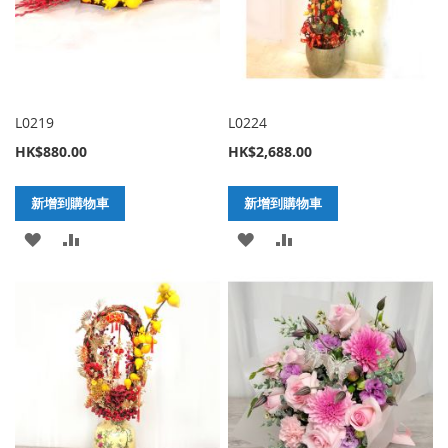
L0219
L0224
HK$880.00
HK$2,688.00
新增到購物車
新增到購物車
加
新
加
新
入
增
入
增
至
至
至
至
願
比
願
比
望
較
望
較
清
清
單
單