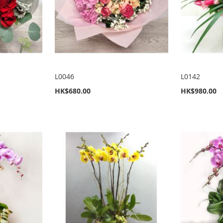
L0046
L0142
HK$680.00
HK$980.00