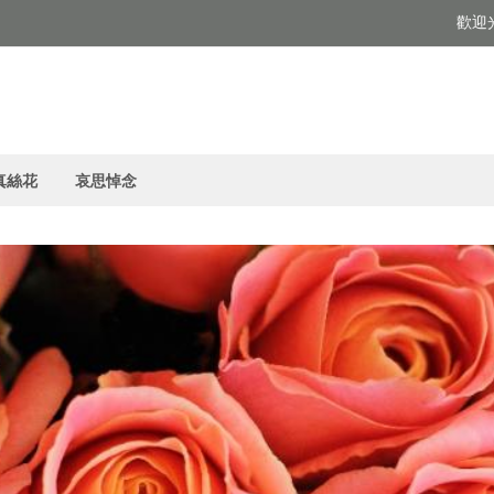
歡迎
真絲花
哀思悼念