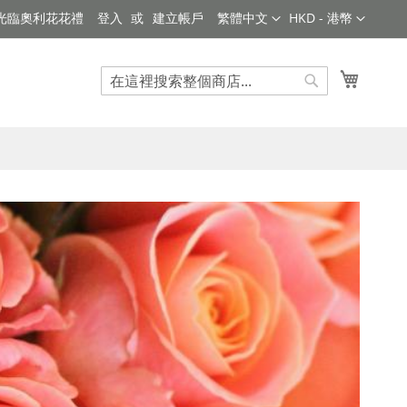
語
貨
光臨奧利花花禮
登入
建立帳戶
繁體中文
HKD - 港幣
言
幣
我的購
搜
搜
索
索