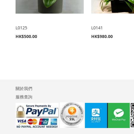
單
單
單
單
單
L0125
L0141
HK$500.00
HK$980.00
新增到購物車
新增到購物車
新增到購物車
新增到購物車
新增到購物車
加
加
加
加
加
入
新
入
新
入
新
入
新
入
新
至
增
至
增
至
增
至
增
至
增
關於我們
願
至
願
至
願
至
願
至
願
至
服務查詢
望
比
望
比
望
比
望
比
望
比
清
較
清
較
清
較
清
較
清
較
單
單
單
單
單