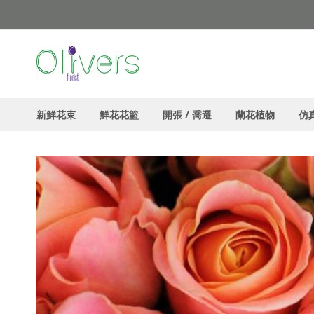
跳
過
到
內
容
新鮮花束
鮮花花籃
開張 / 喬遷
蘭花植物
仿
主
頁