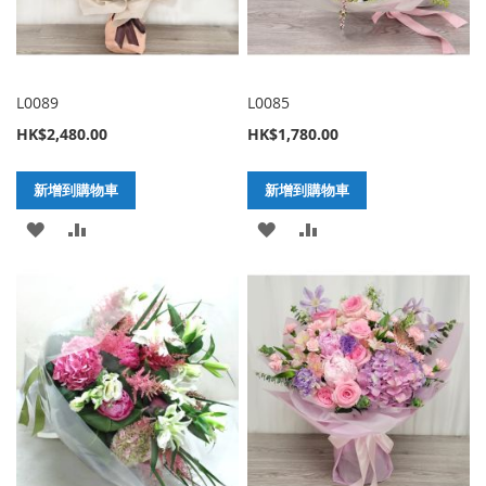
L0089
L0085
HK$2,480.00
HK$1,780.00
新增到購物車
新增到購物車
加
新
加
新
入
增
入
增
至
至
至
至
願
比
願
比
望
較
望
較
清
清
單
單