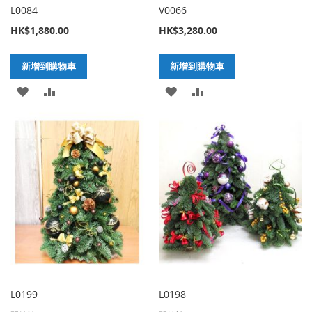
L0084
V0066
HK$1,880.00
HK$3,280.00
新增到購物車
新增到購物車
加
新
加
新
入
增
入
增
至
至
至
至
願
比
願
比
望
較
望
較
清
清
單
單
L0199
L0198