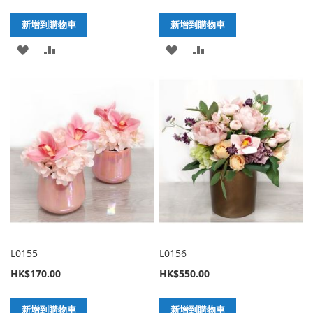
新增到購物車
新增到購物車
加
新
加
新
入
增
入
增
至
至
至
至
願
比
願
比
望
較
望
較
清
清
單
單
L0155
L0156
HK$170.00
HK$550.00
新增到購物車
新增到購物車