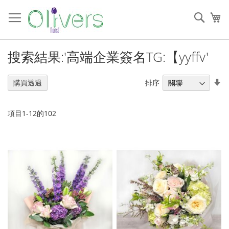
跳
過
搜
我
到
索
內
容
搜索結果:'高端企業簽名TG:【yyffv'
設
排序
購買透過
置
升
序
項目
1
-
12
的
102
順
序