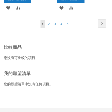
加
新
加
新
入
增
入
增
頁
頁
下
您
頁
頁
頁
頁
1
2
3
4
5
至
至
至
至
面
面
一
正
面
面
面
面
願
比
願
比
個
在
望
較
望
較
比較商品
閱
清
清
讀
您沒有可比較的項目。
單
單
網
頁
我的願望清單
您的願望清單中沒有任何項目。