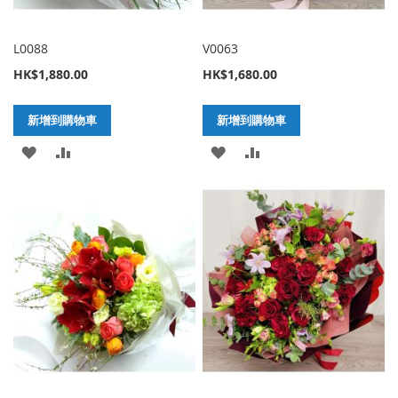
L0088
V0063
HK$1,880.00
HK$1,680.00
新增到購物車
新增到購物車
加
新
加
新
入
增
入
增
至
至
至
至
願
比
願
比
望
較
望
較
清
清
單
單