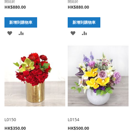
開始於
開始於
HK$880.00
HK$880.00
新增到購物車
新增到購物車
加
新
加
新
入
增
入
增
至
至
至
至
願
比
願
比
望
較
望
較
清
清
單
單
L0150
L0154
HK$350.00
HK$500.00