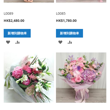
L0089
L0085
HK$2,480.00
HK$1,780.00
新增到購物車
新增到購物車
加
新
加
新
入
增
入
增
至
至
至
至
願
比
願
比
望
較
望
較
清
清
單
單