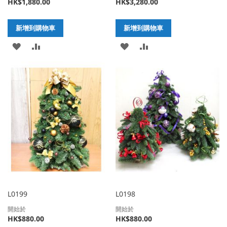
HK$1,880.00
HK$3,280.00
新增到購物車
新增到購物車
加
新
加
新
入
增
入
增
至
至
至
至
願
比
願
比
望
較
望
較
清
清
單
單
L0199
L0198
開始於
開始於
HK$880.00
HK$880.00