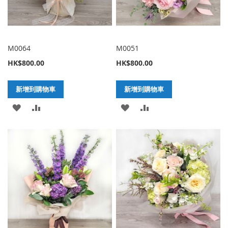
M0064
M0051
HK$800.00
HK$800.00
新增到購物車
新增到購物車
加
新
加
新
入
增
入
增
至
至
至
至
願
比
願
比
望
較
望
較
清
清
單
單