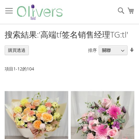
跳
過
搜
我
到
索
內
容
搜索結果:'高端tf签名销售经理TG:tl'
設
排序
購買透過
置
升
序
項目
1
-
12
的
104
順
序