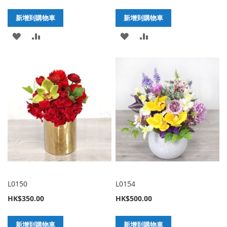
新增到購物車
新增到購物車
加
新
加
新
入
增
入
增
至
至
至
至
願
比
願
比
望
較
望
較
清
清
單
單
L0150
L0154
HK$350.00
HK$500.00
新增到購物車
新增到購物車