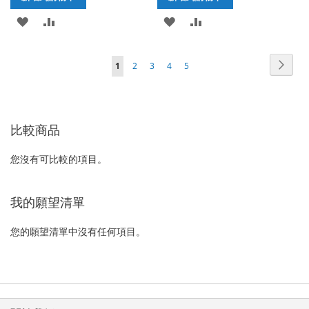
加
新
加
新
入
增
入
增
頁
頁
下
您
頁
頁
頁
頁
1
2
3
4
5
至
至
至
至
面
面
一
正
面
面
面
面
願
比
願
比
個
在
望
較
望
較
比較商品
閱
清
清
讀
您沒有可比較的項目。
單
單
網
頁
我的願望清單
您的願望清單中沒有任何項目。