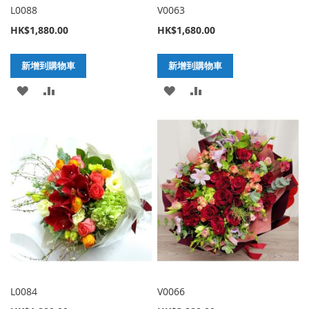
L0088
V0063
HK$1,880.00
HK$1,680.00
新增到購物車
新增到購物車
加
新
加
新
入
增
入
增
至
至
至
至
願
比
願
比
望
較
望
較
清
清
單
單
L0084
V0066