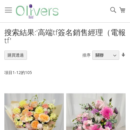
跳
過
搜
我
到
索
內
容
搜索結果:'高端tf簽名銷售經理（電報
tf'
設
排序
購買透過
置
升
序
項目
1
-
12
的
105
順
序