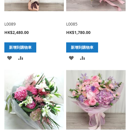
L0089
L0085
HK$2,480.00
HK$1,780.00
新增到購物車
新增到購物車
加
新
加
新
入
增
入
增
至
至
至
至
願
比
願
比
望
較
望
較
清
清
單
單