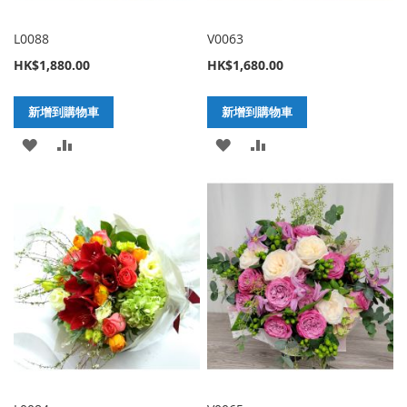
L0088
V0063
HK$1,880.00
HK$1,680.00
新增到購物車
新增到購物車
加
新
加
新
入
增
入
增
至
至
至
至
願
比
願
比
望
較
望
較
清
清
單
單