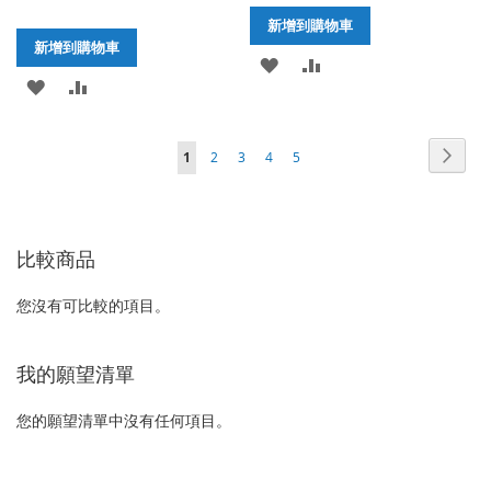
新增到購物車
新增到購物車
加
新
加
新
入
增
入
增
至
至
頁
頁
下
您
頁
頁
頁
頁
1
2
3
4
5
至
至
面
願
比
面
一
正
面
面
面
面
願
比
望
較
個
在
望
較
清
比較商品
閱
清
讀
單
您沒有可比較的項目。
單
網
頁
我的願望清單
您的願望清單中沒有任何項目。