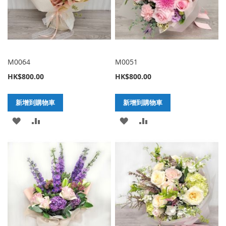
M0064
M0051
HK$800.00
HK$800.00
新增到購物車
新增到購物車
加
新
加
新
入
增
入
增
至
至
至
至
願
比
願
比
望
較
望
較
清
清
單
單