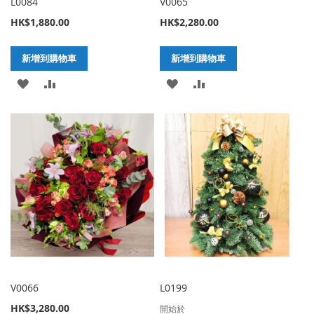
L0084
V0065
HK$1,880.00
HK$2,280.00
新增到購物車
新增到購物車
加
新
加
新
入
增
入
增
至
至
至
至
願
比
願
比
望
較
望
較
清
清
單
單
V0066
L0199
HK$3,280.00
開始於