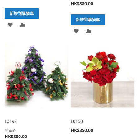
HK$880.00
新增到購物車
新增到購物車
加
新
加
新
入
增
入
增
至
至
至
至
願
比
願
比
望
較
望
較
清
清
單
單
L0198
L0150
HK$350.00
開始於
HK$880.00