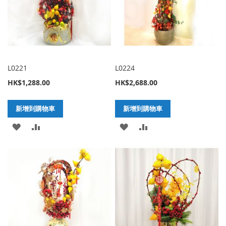
清
清
單
單
L0221
L0224
HK$1,288.00
HK$2,688.00
新增到購物車
新增到購物車
加
新
加
新
入
增
入
增
至
至
至
至
願
比
願
比
望
較
望
較
清
清