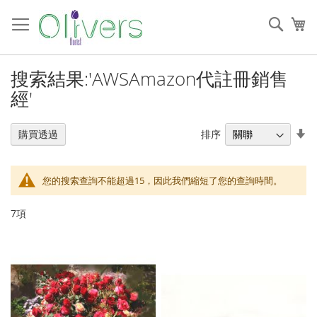
跳
過
搜
我
到
索
內
容
搜索結果:'AWSAmazon代註冊銷售
經'
設
排序
購買透過
置
升
序
您的搜索查詢不能超過15，因此我們縮短了您的查詢時間。
順
序
7
項