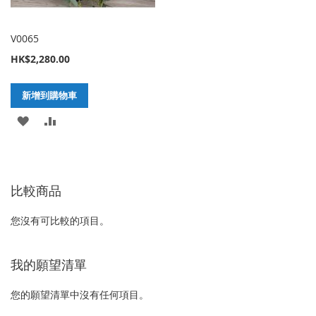
V0065
HK$2,280.00
新增到購物車
加
新
入
增
至
至
比較商品
願
比
望
較
您沒有可比較的項目。
清
我的願望清單
單
您的願望清單中沒有任何項目。