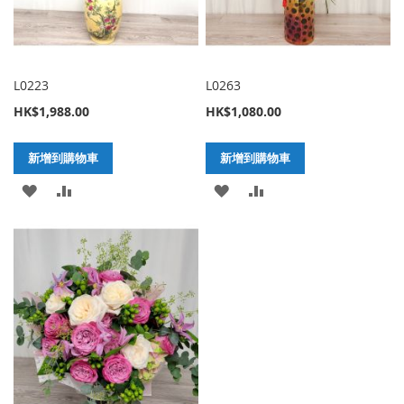
單
單
L0223
L0263
HK$1,988.00
HK$1,080.00
新增到購物車
新增到購物車
加
新
加
新
入
增
入
增
至
至
至
至
願
比
願
比
望
較
望
較
清
清
單
單