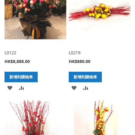
L0122
L0219
HK$8,888.00
HK$880.00
新增到購物車
新增到購物車
加
新
加
新
入
增
入
增
至
至
至
至
願
比
願
比
望
較
望
較