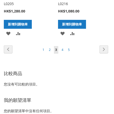
L0205
L0216
HK$1,280.00
HK$1,080.00
新增到購物車
新增到購物車
加
新
加
新
入
增
入
增
頁
頁
上
頁
下
頁
頁
您
頁
頁
1
2
3
4
5
至
至
至
至
面
面
一
面
一
面
面
正
面
面
願
比
願
比
個
個
在
望
較
望
較
比較商品
閱
清
清
讀
您沒有可比較的項目。
單
單
網
頁
我的願望清單
您的願望清單中沒有任何項目。