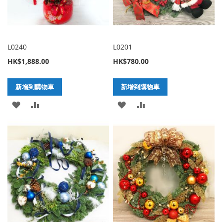
單
單
L0240
L0201
HK$1,888.00
HK$780.00
新增到購物車
新增到購物車
加
新
加
新
入
增
入
增
至
至
至
至
願
比
願
比
望
較
望
較
清
清
單
單