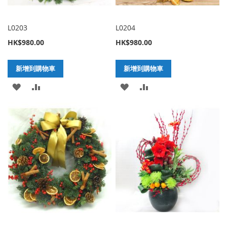
L0203
L0204
HK$980.00
HK$980.00
新增到購物車
新增到購物車
加
新
加
新
入
增
入
增
至
至
至
至
願
比
願
比
望
較
望
較
清
清
單
單