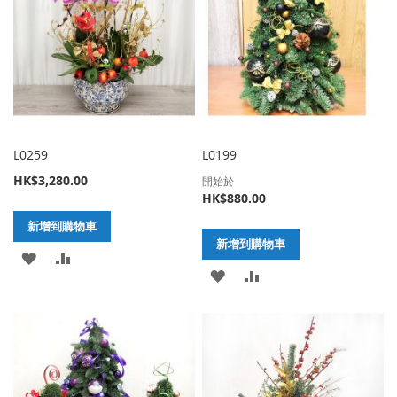
L0259
L0199
HK$3,280.00
開始於
HK$880.00
新增到購物車
新增到購物車
加
新
加
新
入
增
入
增
至
至
至
至
願
比
願
比
望
較