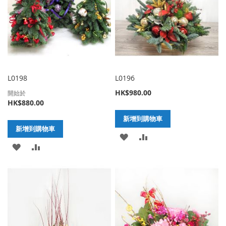
望
較
清
清
單
單
L0198
L0196
HK$980.00
開始於
HK$880.00
新增到購物車
新增到購物車
加
新
加
新
入
增
入
增
至
至
至
至
願
比
願
比
望
較
望
較
清