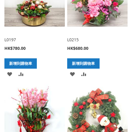
清
單
單
L0197
L0215
HK$780.00
HK$680.00
新增到購物車
新增到購物車
加
新
加
新
入
增
入
增
至
至
至
至
願
比
願
比
望
較
望
較
清
清