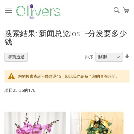
跳
過
搜
我
到
索
內
容
搜索結果:'新闻总览iosTF分发要多少
钱'
設
排序
購買透過
置
升
序
您的搜索查詢不能超過15，因此我們縮短了您的查詢時間。
順
序
項目
25
-
36
的
176