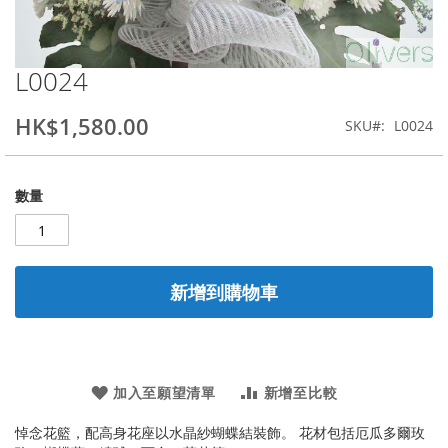
L0024
Skip
to
the
HK$1,580.00
SKU
L0024
beginning
of
the
數量
images
gallery
新增到購物車
加入至願望清單
新增至比較
悼念花籃，配高身花座以水晶紗蝴蝶結裝飾。 花材包括厄瓜多爾玫