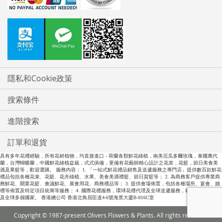
隱私和Cookie政策
搜索條件
進階搜索
訂單和退貨
具有多年花禮經驗，所有花材植物，均直接進口 - 荷蘭各類鮮花綠植，南美厄瓜多爾玫瑰，泰國萬代
蘭，台灣蝴蝶蘭，中國鮮花綠植盆栽，式式俱備，更備有花藝師精心設計之花朿，花籃，節日美食美
酒及果籃等，歡迎選購。 服務內容： 1. 「一站式鮮花禮品銷售及送遞服務之專門店」提供數百款鮮花
禮品包括各種花束、花籃、花卉綠植、水果、美食美酒禮籃、節日賀籃等； 2. 為商務客戶提供專業商
務鮮花、開業花籃、會議鮮花、展會用花、商務禮品等； 3. 提供會場佈置，包括各種場所、宴會、婚
禮等佈置及特定項目統籌等服務； 4. 國際花禮服務，環球花禮代理及全球送遞服務，範圍包括全中國
及全球多個國家。 香港總公司 香港北角屈臣道4-6號海景大廈B-816C室
Copyright © 1987-present Olivers Flowers & Plants. All rights reserved.