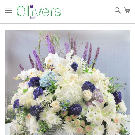
跳
過
搜
我
到
索
內
容
Skip
to
the
end
of
the
images
gallery