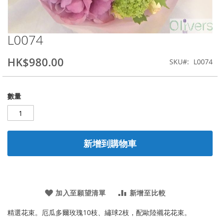
L0074
Skip
to
the
HK$980.00
SKU
L0074
beginning
of
the
數量
images
gallery
新增到購物車
加入至願望清單
新增至比較
精選花束。厄瓜多爾玫瑰10枝、繡球2枝，配歐陸襯花花束。