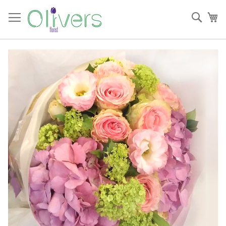
跳
過
搜
我
到
索
內
容
Skip
to
the
end
of
the
images
gallery