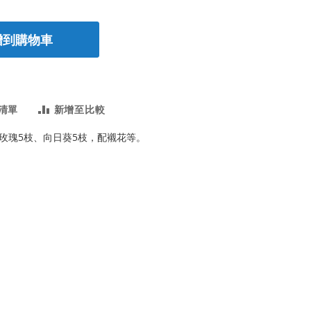
增到購物車
清單
新增至比較
玫瑰5枝、向日葵5枝，配襯花等。