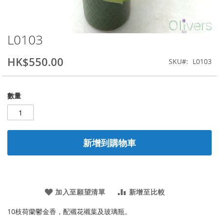
L0103
Skip
to
the
HK$550.00
SKU
L0103
beginning
of
the
數量
images
gallery
新增到購物車
加入至願望清單
新增至比較
10枝荷蘭鬱金香，配襯花襯葉及玻璃瓶。