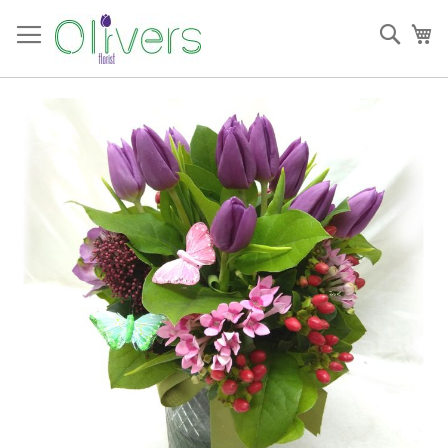
跳
過
搜
我
到
索
內
容
Skip
to
the
end
of
the
images
gallery