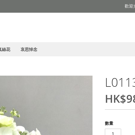
歡迎
真絲花
哀思悼念
L011
HK$9
數量