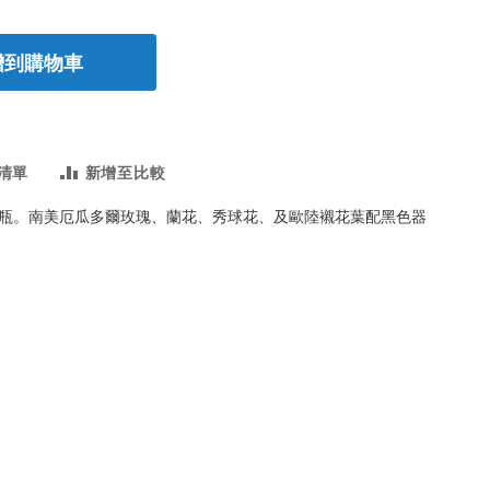
增到購物車
清單
新增至比較
瓶。南美厄瓜多爾玫瑰、蘭花、秀球花、及歐陸襯花葉配黑色器