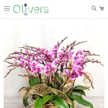
跳
過
搜
我
到
索
內
容
Skip
to
the
end
of
the
images
gallery