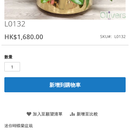
L0132
Skip
to
the
HK$1,680.00
SKU
L0132
beginning
of
the
數量
images
gallery
新增到購物車
加入至願望清單
新增至比較
迷你蝴蝶蘭盆栽