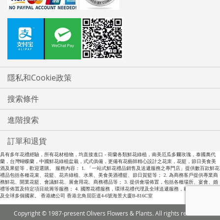
隱私和Cookie政策
搜索條件
進階搜索
訂單和退貨
具有多年花禮經驗，所有花材植物，均直接進口 - 荷蘭各類鮮花綠植，南美厄瓜多爾玫瑰，泰國萬代
蘭，台灣蝴蝶蘭，中國鮮花綠植盆栽，式式俱備，更備有花藝師精心設計之花朿，花籃，節日美食美
酒及果籃等，歡迎選購。 服務內容： 1. 「一站式鮮花禮品銷售及送遞服務之專門店」提供數百款鮮花
禮品包括各種花束、花籃、花卉綠植、水果、美食美酒禮籃、節日賀籃等； 2. 為商務客戶提供專業商
務鮮花、開業花籃、會議鮮花、展會用花、商務禮品等； 3. 提供會場佈置，包括各種場所、宴會、婚
禮等佈置及特定項目統籌等服務； 4. 國際花禮服務，環球花禮代理及全球送遞服務，範圍包括全中國
及全球多個國家。 香港總公司 香港北角屈臣道4-6號海景大廈B-816C室
Copyright © 1987-present Olivers Flowers & Plants. All rights reserved.