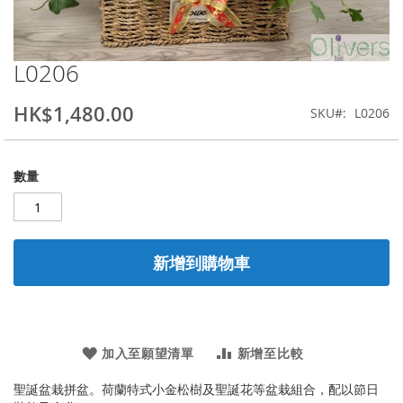
L0206
Skip
to
the
HK$1,480.00
SKU
L0206
beginning
of
the
數量
images
gallery
新增到購物車
加入至願望清單
新增至比較
聖誕盆栽拼盆。荷蘭特式小金松樹及聖誕花等盆栽組合，配以節日