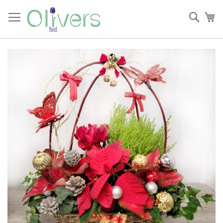
跳
過
搜
我
到
索
內
容
Skip
to
the
end
of
the
images
gallery