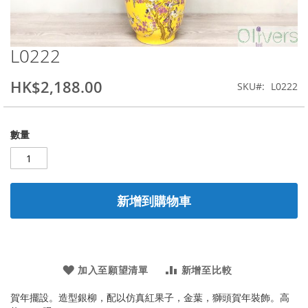
L0222
Skip
to
the
HK$2,188.00
SKU
L0222
beginning
of
the
數量
images
gallery
新增到購物車
加入至願望清單
新增至比較
賀年擺設。造型銀柳，配以仿真紅果子，金葉，獅頭賀年裝飾。高