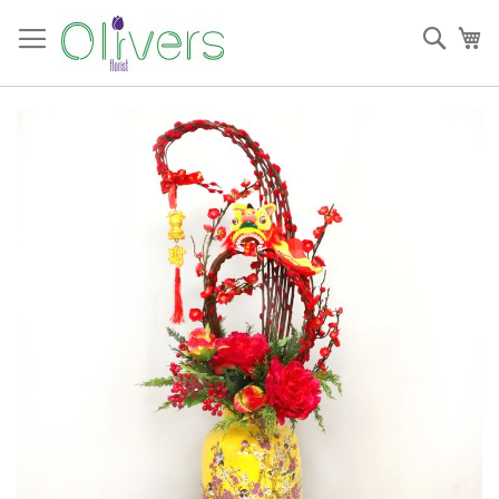
跳
過
搜
我
到
索
內
容
Skip
to
the
end
of
the
images
gallery