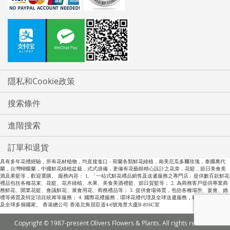
隱私和Cookie政策
搜索條件
進階搜索
訂單和退貨
具有多年花禮經驗，所有花材植物，均直接進口 - 荷蘭各類鮮花綠植，南美厄瓜多爾玫瑰，泰國萬代
蘭，台灣蝴蝶蘭，中國鮮花綠植盆栽，式式俱備，更備有花藝師精心設計之花朿，花籃，節日美食美
酒及果籃等，歡迎選購。 服務內容： 1. 「一站式鮮花禮品銷售及送遞服務之專門店」提供數百款鮮花
禮品包括各種花束、花籃、花卉綠植、水果、美食美酒禮籃、節日賀籃等； 2. 為商務客戶提供專業商
務鮮花、開業花籃、會議鮮花、展會用花、商務禮品等； 3. 提供會場佈置，包括各種場所、宴會、婚
禮等佈置及特定項目統籌等服務； 4. 國際花禮服務，環球花禮代理及全球送遞服務，範圍包括全中國
及全球多個國家。 香港總公司 香港北角屈臣道4-6號海景大廈B-816C室
Copyright © 1987-present Olivers Flowers & Plants. All rights reserved.