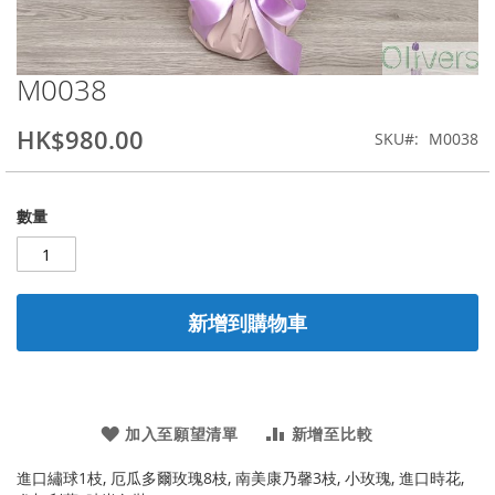
M0038
Skip
to
the
HK$980.00
SKU
M0038
beginning
of
the
數量
images
gallery
新增到購物車
加入至願望清單
新增至比較
進口繡球1枝, 厄瓜多爾玫瑰8枝, 南美康乃馨3枝, 小玫瑰, 進口時花,