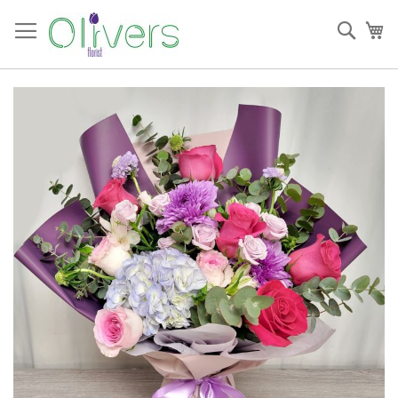
跳
過
搜
我
到
索
內
容
Skip
to
the
end
of
the
images
gallery