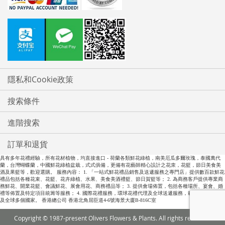
隱私和Cookie政策
搜索條件
進階搜索
訂單和退貨
具有多年花禮經驗，所有花材植物，均直接進口 - 荷蘭各類鮮花綠植，南美厄瓜多爾玫瑰，泰國萬代
蘭，台灣蝴蝶蘭，中國鮮花綠植盆栽，式式俱備，更備有花藝師精心設計之花朿，花籃，節日美食美
酒及果籃等，歡迎選購。 服務內容： 1. 「一站式鮮花禮品銷售及送遞服務之專門店」提供數百款鮮花
禮品包括各種花束、花籃、花卉綠植、水果、美食美酒禮籃、節日賀籃等； 2. 為商務客戶提供專業商
務鮮花、開業花籃、會議鮮花、展會用花、商務禮品等； 3. 提供會場佈置，包括各種場所、宴會、婚
禮等佈置及特定項目統籌等服務； 4. 國際花禮服務，環球花禮代理及全球送遞服務，範圍包括全中國
及全球多個國家。 香港總公司 香港北角屈臣道4-6號海景大廈B-816C室
Copyright © 1987-present Olivers Flowers & Plants. All rights reserved.