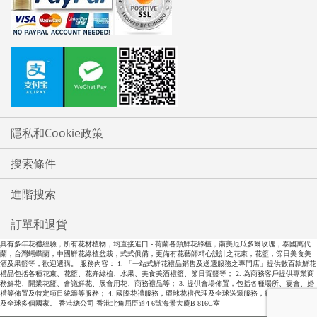
隱私和Cookie政策
搜索條件
進階搜索
訂單和退貨
具有多年花禮經驗，所有花材植物，均直接進口 - 荷蘭各類鮮花綠植，南美厄瓜多爾玫瑰，泰國萬代
蘭，台灣蝴蝶蘭，中國鮮花綠植盆栽，式式俱備，更備有花藝師精心設計之花朿，花籃，節日美食美
酒及果籃等，歡迎選購。 服務內容： 1. 「一站式鮮花禮品銷售及送遞服務之專門店」提供數百款鮮花
禮品包括各種花束、花籃、花卉綠植、水果、美食美酒禮籃、節日賀籃等； 2. 為商務客戶提供專業商
務鮮花、開業花籃、會議鮮花、展會用花、商務禮品等； 3. 提供會場佈置，包括各種場所、宴會、婚
禮等佈置及特定項目統籌等服務； 4. 國際花禮服務，環球花禮代理及全球送遞服務，範圍包括全中國
及全球多個國家。 香港總公司 香港北角屈臣道4-6號海景大廈B-816C室