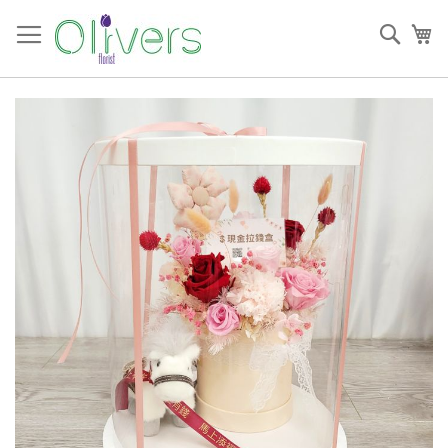
跳
過
搜
我
到
索
內
容
Skip
to
the
end
of
the
images
gallery