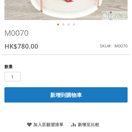
M0070
Skip
to
the
HK$780.00
SKU
M0070
beginning
of
the
數量
images
gallery
新增到購物車
加入至願望清單
新增至比較