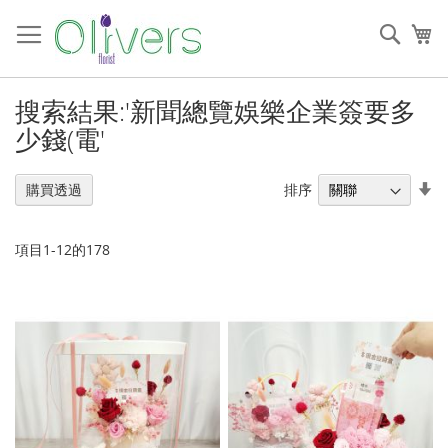
跳
過
搜
我
到
索
內
容
搜索結果:'新聞總覽娛樂企業簽要多
少錢(電'
設
排序
購買透過
置
升
序
項目
1
-
12
的
178
順
序