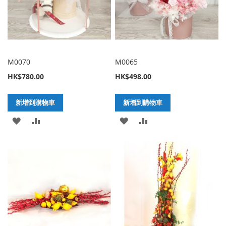
M0070
M0065
HK$780.00
HK$498.00
新增到購物車
新增到購物車
加
新
加
新
入
增
入
增
至
至
至
至
願
比
願
比
望
較
望
較
清
清
單
單