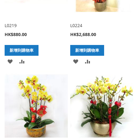
L0219
L0224
HK$880.00
HK$2,688.00
新增到購物車
新增到購物車
加
新
加
新
入
增
入
增
至
至
至
至
願
比
願
比
望
較
望
較
清
清
單
單