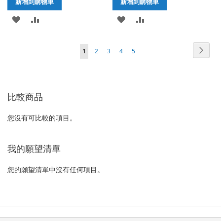
新增到購物車
新增到購物車
加
新
加
新
入
增
入
增
頁
頁
下
您
頁
頁
頁
頁
1
2
3
4
5
至
至
至
至
面
面
一
正
面
面
面
面
願
比
願
比
個
在
望
較
望
較
比較商品
閱
清
清
讀
您沒有可比較的項目。
單
單
網
頁
我的願望清單
您的願望清單中沒有任何項目。