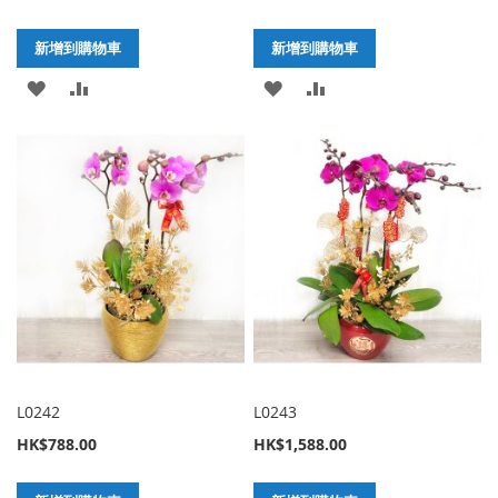
新增到購物車
新增到購物車
加
新
加
新
入
增
入
增
至
至
至
至
願
比
願
比
望
較
望
較
清
清
單
單
L0242
L0243
HK$788.00
HK$1,588.00