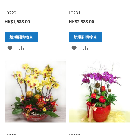
L0229
L0231
HK$1,688.00
HK$2,388.00
新增到購物車
新增到購物車
加
新
加
新
入
增
入
增
至
至
至
至
願
比
願
比
望
較
望
較
清
清
單
單