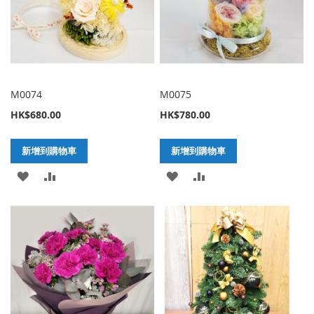
清
清
單
單
M0074
M0075
HK$680.00
HK$780.00
新增到購物車
新增到購物車
加
新
加
新
入
增
入
增
至
至
至
至
願
比
願
比
望
較
望
較
清
清