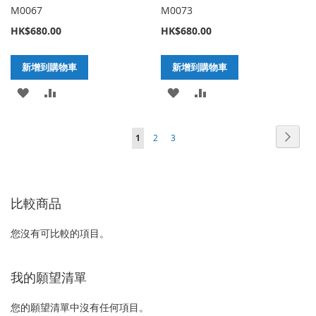
M0067
M0073
HK$680.00
HK$680.00
新增到購物車
新增到購物車
加
新
加
新
入
增
入
增
頁
頁
下
您
頁
頁
1
2
3
至
至
至
至
面
面
一
正
面
面
願
比
願
比
個
在
望
較
望
較
比較商品
閱
清
清
讀
您沒有可比較的項目。
單
單
網
頁
我的願望清單
您的願望清單中沒有任何項目。