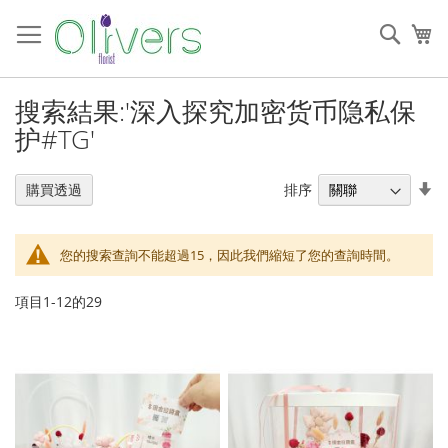
跳
過
搜
我
到
索
內
容
搜索結果:'深入探究加密货币隐私保
护#TG'
設
排序
購買透過
置
升
序
您的搜索查詢不能超過15，因此我們縮短了您的查詢時間。
順
序
項目
1
-
12
的
29