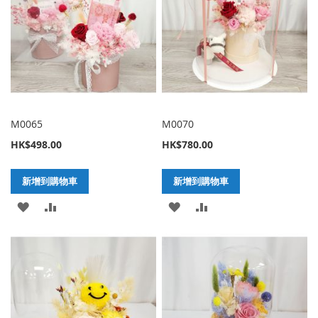
M0065
M0070
HK$498.00
HK$780.00
新增到購物車
新增到購物車
加
新
加
新
入
增
入
增
至
至
至
至
願
比
願
比
望
較
望
較