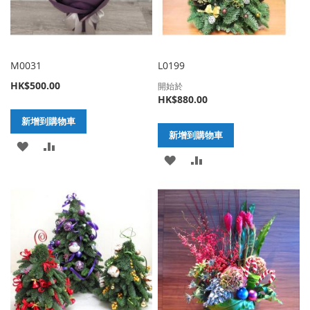
單
單
M0031
L0199
HK$500.00
開始於
HK$880.00
新增到購物車
新增到購物車
加
新
加
新
入
增
入
增
至
至
至
至
願
比
願
比
望
較
望
較
清
清
單
單