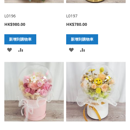
L0196
L0197
HK$980.00
HK$780.00
新增到購物車
新增到購物車
加
新
加
新
入
增
入
增
至
至
至
至
願
比
願
比
望
較
望
較
清
清
單
單