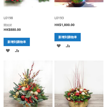
L0198
L0193
HK$1,800.00
開始於
HK$880.00
新增到購物車
新增到購物車
加
新
加
新
入
增
入
增
至
至
至
至
願
比
願
比
望
較
望
較
清
清
單
單