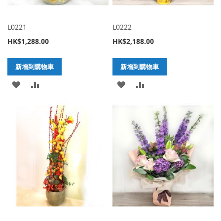
L0221
L0222
HK$1,288.00
HK$2,188.00
新增到購物車
新增到購物車
加
新
加
新
入
增
入
增
至
至
至
至
願
比
願
比
望
較
望
較
清
清
單
單