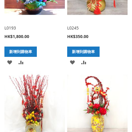
L0193
L0245
HK$1,800.00
HK$350.00
新增到購物車
新增到購物車
加
新
加
新
入
增
入
增
至
至
至
至
願
比
願
比
望
較
望
較
清
清
單
單