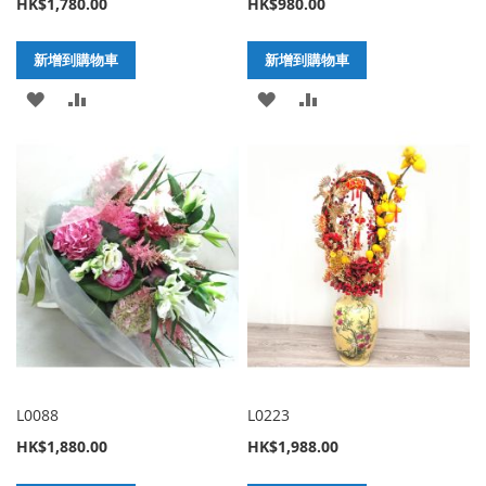
HK$1,780.00
HK$980.00
新增到購物車
新增到購物車
加
新
加
新
入
增
入
增
至
至
至
至
願
比
願
比
望
較
望
較
清
清
單
單
L0088
L0223
HK$1,880.00
HK$1,988.00