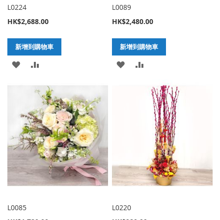
L0224
L0089
HK$2,688.00
HK$2,480.00
新增到購物車
新增到購物車
加
新
加
新
入
增
入
增
至
至
至
至
願
比
願
比
望
較
望
較
清
清
單
單
L0085
L0220