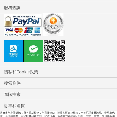
服務查詢
隱私和Cookie政策
搜索條件
進階搜索
訂單和退貨
具有多年花禮經驗，所有花材植物，均直接進口 - 荷蘭各類鮮花綠植，南美厄瓜多爾玫瑰，泰國萬代
蘭，台灣蝴蝶蘭，中國鮮花綠植盆栽，式式俱備，更備有花藝師精心設計之花朿，花籃，節日美食美