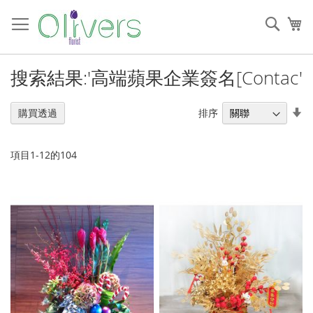
跳
過
搜
我
到
索
內
容
搜索結果:'高端蘋果企業簽名[Contac'
設
排序
購買透過
置
升
序
項目
1
-
12
的
104
順
序