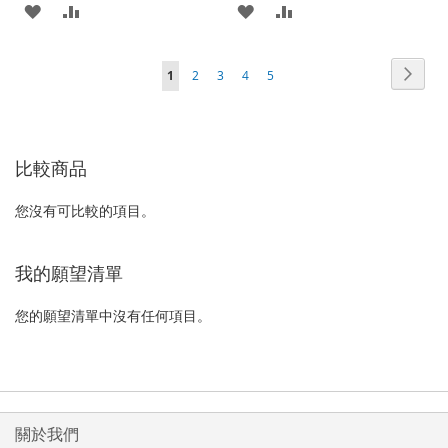
加
新
加
新
入
增
入
增
頁
頁
下
您
頁
頁
頁
頁
1
2
3
4
5
至
至
至
至
面
面
一
正
面
面
面
面
願
比
願
比
個
在
望
較
望
較
比較商品
閱
清
清
讀
您沒有可比較的項目。
單
單
網
頁
我的願望清單
您的願望清單中沒有任何項目。
關於我們