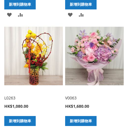
新增到購物車
新增到購物車
加
新
加
新
入
增
入
增
至
至
至
至
願
比
願
比
望
較
望
較
清
清
單
單
L0263
V0063
HK$1,080.00
HK$1,680.00
新增到購物車
新增到購物車