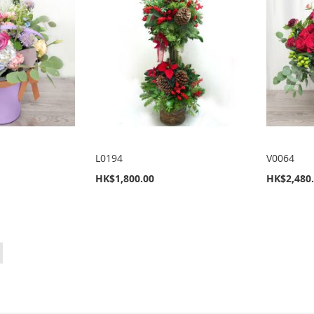
L0194
V0064
HK$1,800.00
HK$2,480
您正在閱讀網頁